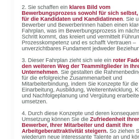
2. Sie schaffen ein
klares Bild vom
Bewerbungsprozess sowohl für sich selbst,
für die Kandidaten und Kandidatinnen
. Sie 
Bewerber und Bewerberinnen haben einen kla
Fahrplan, was im Bewerbungsprozess im näch
Schritt kommt, das kreiert und vermittelt Führu
Prozesskompetenz und es schafft Vertrauen –
unverzichtbares Fundament jedweder Beziehu
3. Dieser Fahrplan zieht sich wie ein
roter Fad
den weiteren Weg der Teammitglieder in Ih
Unternehmen
. Sie gestalten die Rahmenbedi
für die erfolgreiche Zusammenarbeit und
Mitarbeiterbindung, indem Sie Konzepte für die
Einarbeitung, Ausbildung, Weiterentwicklung, K
und Nachfolgeplanung und Vergütung erarbeit
umsetzen.
4. Durch diese Konzepte und deren konsequen
Umsetzung können Sie die
Zufriedenheit Ihre
Bewerber, Ihrer Mitarbeiter und damit Ihre
Arbeitgeberattraktivität steigern
.
So ziehen S
wiederum neue interessante Talente an und kö