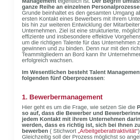
Management
eigentlich ist.
Der Begriff umfas
ganze Reihe an einzelnen Personalprozess
Grunde beinhaltet es den gesamten Umgang 
ersten Kontakt eines Bewerbers mit Ihrem Un
bis hin zur weiteren Entwicklung der Mitarbeiter
Unternehmen. Ziel ist eine strukturierte, möglic
effiziente und insbesondere effektive Vorgehen
um die richtigen Talente für das Unternehmen 
gewinnen und zu binden. Denn nur mit den rich
Teammitgliedern an Bord kann Ihr Unternehme
erfolgreich wachsen.
Im Wesentlichen besteht Talent Managemen
folgenden fünf Oberprozessen
:
1. Bewerbermanagement
Hier geht es um die Frage, wie setzen Sie die
P
so auf, dass die Bewerber und Bewerberinn
jedem Kontakt mit ihrem Unternehmen darin
werden, dass es richtig ist, sich bei Ihnen z
bewerben
( Stichwort
„Arbeitgeberattraktivität“
)
Gleichzeitig soll der Prozess möglichst so angel