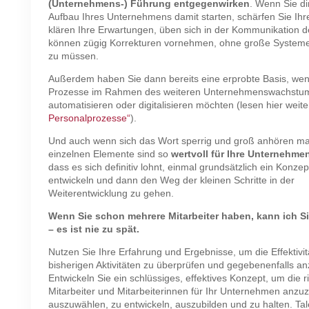
(Unternehmens-) Führung entgegenwirken
. Wenn Sie di
Aufbau Ihres Unternehmens damit starten, schärfen Sie Ihr
klären Ihre Erwartungen, üben sich in der Kommunikation 
können zügig Korrekturen vornehmen, ohne große System
zu müssen.
Außerdem haben Sie dann bereits eine erprobte Basis, wen
Prozesse im Rahmen des weiteren Unternehmenswachstu
automatisieren oder digitalisieren möchten (lesen hier weit
Personalprozesse“
).
Und auch wenn sich das Wort sperrig und groß anhören ma
einzelnen Elemente sind so
wertvoll für Ihre Unternehme
dass es sich definitiv lohnt, einmal grundsätzlich ein Konzep
entwickeln und dann den Weg der kleinen Schritte in der
Weiterentwicklung zu gehen.
Wenn Sie schon mehrere Mitarbeiter haben, kann ich S
– es ist nie zu spät.
Nutzen Sie Ihre Erfahrung und Ergebnisse, um die Effektivit
bisherigen Aktivitäten zu überprüfen und gegebenenfalls a
Entwickeln Sie ein schlüssiges, effektives Konzept, um die r
Mitarbeiter und Mitarbeiterinnen für Ihr Unternehmen anzuz
auszuwählen, zu entwickeln, auszubilden und zu halten. Tal