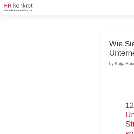
Wie Si
Untern
by
Katja Ras
12
Un
St
so