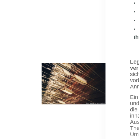
i
Leg
ver
sic
vor
Anr
Ein
und
die
inh
Aus
The
Ums