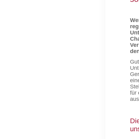
Wen
reg
Unt
Cha
Ver
den
Gut
Unt
Ger
ein
Ste
für
aus
Di
un