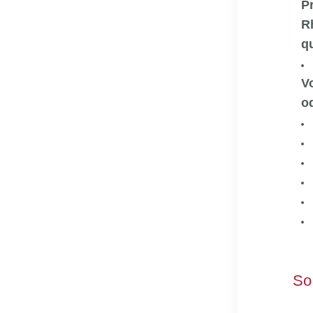
P
R
q
V
o
So