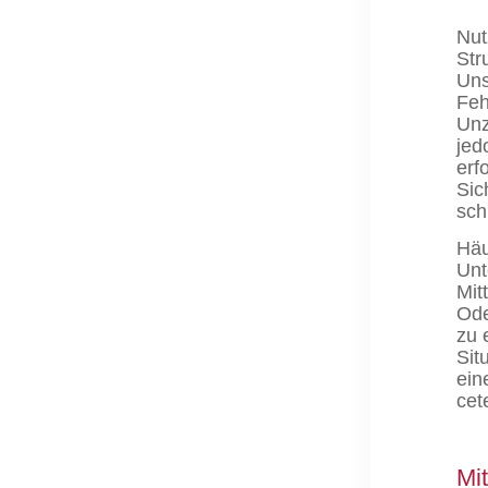
Nut
Str
Uns
Feh
Unz
jed
erf
Sic
sch
Häu
Unt
Mit
Ode
zu 
Sit
ein
cet
Mi