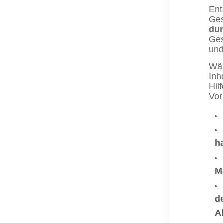
Ent
Ges
dur
Ges
und
Wäh
Inh
Hil
Vor
h
M
d
A