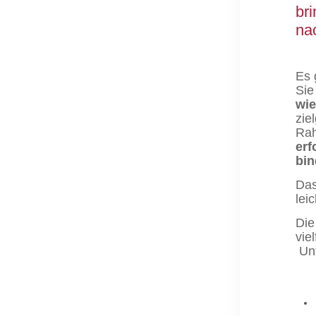
br
na
Es 
Sie
wi
zie
Rah
erf
bin
Das
lei
Di
vie
Unt