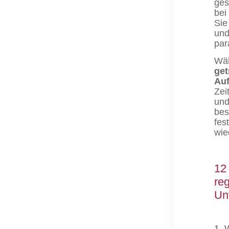
ges
bei
Sie
und
par
Wäh
get
Au
Zei
und
bes
fes
wie
12
re
Un
1. 