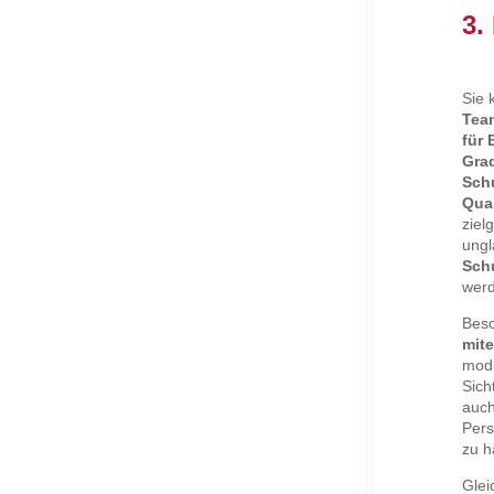
3.
Sie 
Tea
für 
Gra
Sch
Qual
ziel
ungl
Sch
wer
Beso
mite
modu
Sich
auch
Pers
zu h
Glei