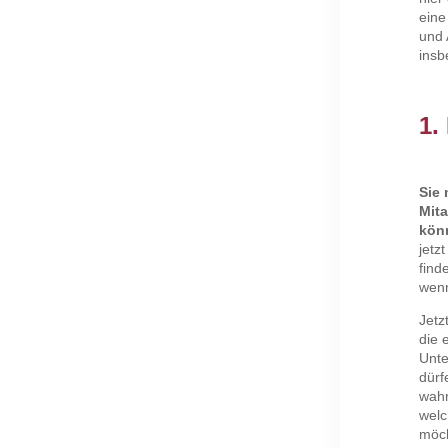
eine
und 
insb
1.
Sie
Mita
könn
jetz
find
wenn
Jetz
die 
Unte
dürf
wahr
welc
möch