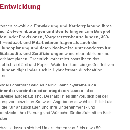
 Entwicklung
können sowohl die E
ntwicklung und Karriereplanung Ihres
ms, Zielvereinbarungen und Beurteilungen zum Beispiel
Boni oder Provisionen, Vorgesetztenbeurteilungen, 360-
d-Feedback und Mitarbeiterumfragen als auch die
ulungsplanung und deren Nachweise unter anderem für
itätsaudits und Zertifizierungen
wunderbar abbilden und
gerichtet planen. Ordentlich vorbereitet spart Ihnen das
aublich viel Zeit und Papier. Weiterhin kann ein großer Teil von
ulungen
digital oder auch in Hybridformen durchgeführt
den.
nders charmant wird es häufig, wenn
Systeme sich
inander verbinden oder integrieren lassen
, also
lweise aufgebaut sind. Deshalb ist es sinnvoll, sich bei der
tung von einzelnen Software-Angeboten sowohl die Pflicht als
 die Kür anzuschauen und Ihre Unternehmens- und
onalziele, Ihre Planung und Wünsche für die Zukunft im Blick
alten.
chzeitig lassen sich bei Unternehmen von 2 bis etwa 50