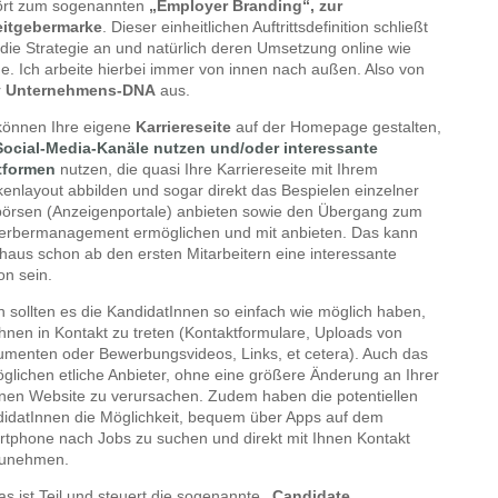
ört zum sogenannten
„Employer Branding“, zur
eitgebermarke
. Dieser einheitlichen Auftrittsdefinition schließt
 die Strategie an und natürlich deren Umsetzung online wie
ine. Ich arbeite hierbei immer von innen nach außen. Also von
r
Unternehmens-DNA
aus.
können Ihre eigene
Karriereseite
auf der Homepage gestalten,
Social-Media-Kanäle nutzen und/oder interessante
tformen
nutzen, die quasi Ihre Karriereseite mit Ihrem
enlayout abbilden und sogar direkt das Bespielen einzelner
örsen (Anzeigenportale) anbieten sowie den Übergang zum
rbermanagement ermöglichen und mit anbieten. Das kann
haus schon ab den ersten Mitarbeitern eine interessante
on sein.
 sollten es die KandidatInnen so einfach wie möglich haben,
Ihnen in Kontakt zu treten (Kontaktformulare, Uploads von
menten oder Bewerbungsvideos, Links, et cetera). Auch das
glichen etliche Anbieter, ohne eine größere Änderung an Ihrer
nen Website zu verursachen. Zudem haben die potentiellen
idatInnen die Möglichkeit, bequem über Apps auf dem
tphone nach Jobs zu suchen und direkt mit Ihnen Kontakt
zunehmen.
das ist Teil und steuert die sogenannte
„Candidate