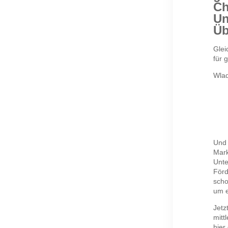
Ch
Un
Üb
Glei
für 
Wlad
Und 
Mark
Unte
Förd
scho
um e
Jetz
mitt
hier