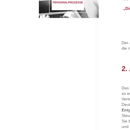
„Di
Der 
die 
2.
Das 
so e
Vert
Deut
Ent
Steu
Sie 
und 