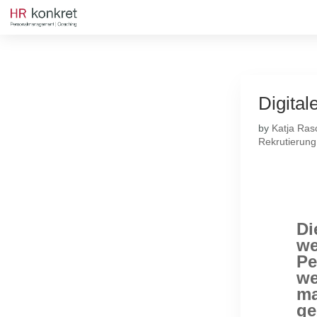
Digita
by
Katja Ras
Rekrutierung
Di
we
Pe
we
ma
ge