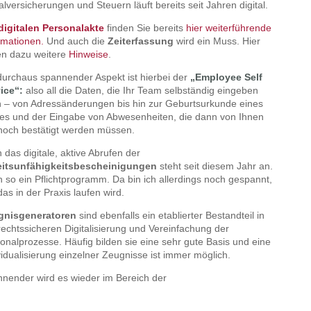
alversicherungen und Steuern läuft bereits seit Jahren digital.
digitalen Personalakte
finden Sie bereits
hier weiterführende
rmationen
.
Und auch die
Zeiterfassung
wird ein Muss. Hier
en dazu weitere
Hinweise
.
durchaus spannender Aspekt ist hierbei der
„Employee Self
ice“:
also all die Daten, die Ihr Team selbständig eingeben
 – von Adressänderungen bis hin zur Geburtsurkunde eines
es und der Eingabe von Abwesenheiten, die dann von Ihnen
noch bestätigt werden müssen.
 das digitale, aktive Abrufen der
eitsunfähigkeitsbescheinigungen
steht seit diesem Jahr an.
 so ein Pflichtprogramm. Da bin ich allerdings noch gespannt,
das in der Praxis laufen wird.
gnisgeneratoren
sind ebenfalls ein etablierter Bestandteil in
rechtssicheren Digitalisierung und Vereinfachung der
onalprozesse. Häufig bilden sie eine sehr gute Basis und eine
vidualisierung einzelner Zeugnisse ist immer möglich.
nender wird es wieder im Bereich der