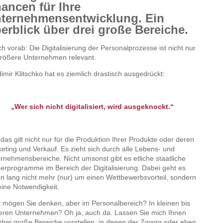
ancen für Ihre
ternehmensentwicklung. Ein
erblick über drei große Bereiche.
ch vorab: Die Digitalisierung der Personalprozesse ist nicht nur
größere Unternehmen relevant.
imir Klitschko hat es ziemlich drastisch ausgedrückt:
„Wer sich nicht digitalisiert, wird ausgeknockt.“
das gilt nicht nur für die Produktion Ihrer Produkte oder deren
eting und Verkauf. Es zieht sich durch alle Lebens- und
rnehmensbereiche. Nicht umsonst gibt es etliche staatliche
erprogramme im Bereich der Digitalisierung. Dabei geht es
n lang nicht mehr (nur) um einen Wettbewerbsvorteil, sondern
ine Notwendigkeit.
t mögen Sie denken, aber im Personalbereich? In kleinen bis
leren Unternehmen? Oh ja, auch da. Lassen Sie mich Ihnen
 drei große Bereiche vorstellen, in denen der Zwang oder eben