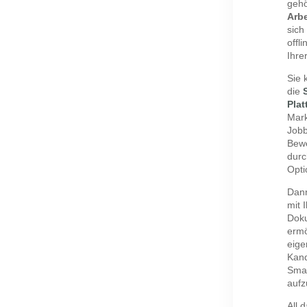
geh
Arb
sich
offl
Ihre
Sie 
die
Plat
Mark
Jobb
Bewe
durc
Opti
Dann
mit 
Doku
ermö
eige
Kand
Smar
auf
All 