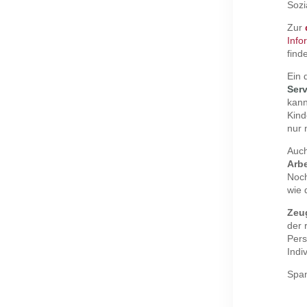
Sozi
Zur
Info
find
Ein 
Serv
kann
Kind
nur 
Auch
Arb
Noch
wie 
Zeu
der 
Pers
Indi
Span