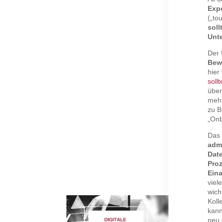
Exp
(„to
soll
Unt
Der 
Bew
hier
soll
über
mehr
zu B
„Onb
Da
admi
Date
Pro
Eina
viel
wich
Koll
kann
neu 