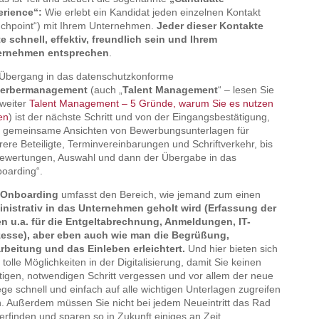
erience“:
Wie erlebt ein Kandidat jeden einzelnen Kontakt
uchpoint“) mit Ihrem Unternehmen.
Jeder dieser Kontakte
te schnell, effektiv, freundlich sein und Ihrem
ernehmen entsprechen
.
Übergang in das datenschutzkonforme
erbermanagement
(auch „
Talent Management
“ – lesen Sie
 weiter
Talent Management – 5 Gründe, warum Sie es nutzen
ten
) ist der nächste Schritt und von der Eingangsbestätigung,
 gemeinsame Ansichten von Bewerbungsunterlagen für
ere Beteiligte, Terminvereinbarungen und Schriftverkehr, bis
ewertungen, Auswahl und dann der Übergabe in das
oarding“.
s
Onboarding
umfasst den Bereich, wie jemand zum einen
nistrativ in das Unternehmen geholt wird (Erfassung der
n u.a. für die Entgeltabrechnung, Anmeldungen, IT-
zesse), aber eben auch wie man die Begrüßung,
rbeitung und das Einleben erleichtert.
Und hier bieten sich
e tolle Möglichkeiten in der Digitalisierung, damit Sie keinen
tigen, notwendigen Schritt vergessen und vor allem der neue
ege schnell und einfach auf alle wichtigen Unterlagen zugreifen
. Außerdem müssen Sie nicht bei jedem Neueintritt das Rad
erfinden und sparen so in Zukunft einiges an Zeit.