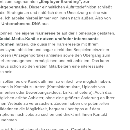
ört zum sogenannten
„Employer Branding“, zur
eitgebermarke
. Dieser einheitlichen Auftrittsdefinition schließt
 die Strategie an und natürlich deren Umsetzung online wie
ine. Ich arbeite hierbei immer von innen nach außen. Also von
r
Unternehmens-DNA
aus.
können Ihre eigene
Karriereseite
auf der Homepage gestalten,
Social-Media-Kanäle nutzen und/oder interessante
tformen
nutzen, die quasi Ihre Karriereseite mit Ihrem
enlayout abbilden und sogar direkt das Bespielen einzelner
örsen (Anzeigenportale) anbieten sowie den Übergang zum
rbermanagement ermöglichen und mit anbieten. Das kann
haus schon ab den ersten Mitarbeitern eine interessante
on sein.
 sollten es die KandidatInnen so einfach wie möglich haben,
Ihnen in Kontakt zu treten (Kontaktformulare, Uploads von
menten oder Bewerbungsvideos, Links, et cetera). Auch das
glichen etliche Anbieter, ohne eine größere Änderung an Ihrer
nen Website zu verursachen. Zudem haben die potentiellen
idatInnen die Möglichkeit, bequem über Apps auf dem
tphone nach Jobs zu suchen und direkt mit Ihnen Kontakt
zunehmen.
das ist Teil und steuert die sogenannte
„Candidate