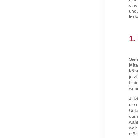
eine
und 
insb
1.
Sie
Mita
könn
jetz
find
wenn
Jetz
die 
Unte
dürf
wahr
welc
möch