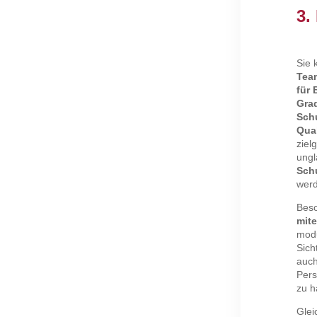
3.
Sie 
Tea
für 
Gra
Sch
Qual
ziel
ungl
Sch
wer
Beso
mite
modu
Sich
auch
Pers
zu h
Glei