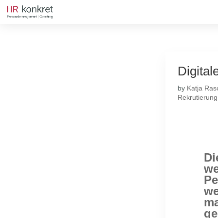
Digita
by
Katja Ras
Rekrutierung
Di
we
Pe
we
ma
ge