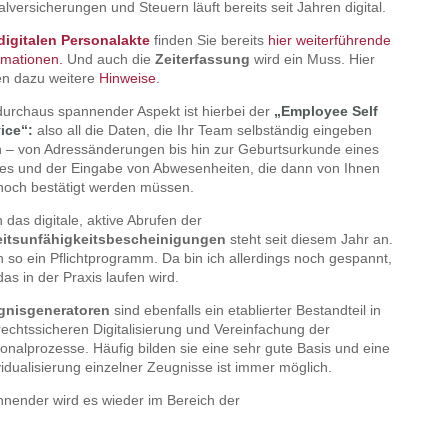
alversicherungen und Steuern läuft bereits seit Jahren digital.
digitalen Personalakte
finden Sie bereits
hier weiterführende
rmationen
.
Und auch die
Zeiterfassung
wird ein Muss. Hier
en dazu weitere
Hinweise
.
durchaus spannender Aspekt ist hierbei der
„Employee Self
ice“:
also all die Daten, die Ihr Team selbständig eingeben
 – von Adressänderungen bis hin zur Geburtsurkunde eines
es und der Eingabe von Abwesenheiten, die dann von Ihnen
noch bestätigt werden müssen.
 das digitale, aktive Abrufen der
eitsunfähigkeitsbescheinigungen
steht seit diesem Jahr an.
 so ein Pflichtprogramm. Da bin ich allerdings noch gespannt,
das in der Praxis laufen wird.
gnisgeneratoren
sind ebenfalls ein etablierter Bestandteil in
rechtssicheren Digitalisierung und Vereinfachung der
onalprozesse. Häufig bilden sie eine sehr gute Basis und eine
vidualisierung einzelner Zeugnisse ist immer möglich.
nender wird es wieder im Bereich der