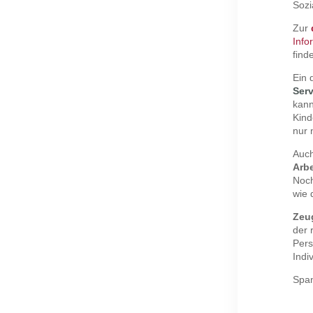
Sozi
Zur
Info
find
Ein 
Serv
kann
Kind
nur 
Auch
Arb
Noch
wie 
Zeu
der 
Pers
Indi
Span