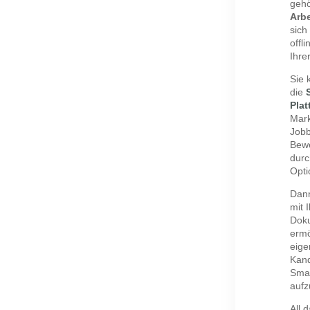
geh
Arb
sich
offl
Ihre
Sie 
die
Plat
Mark
Jobb
Bewe
durc
Opti
Dann
mit 
Doku
ermö
eige
Kand
Smar
auf
All 