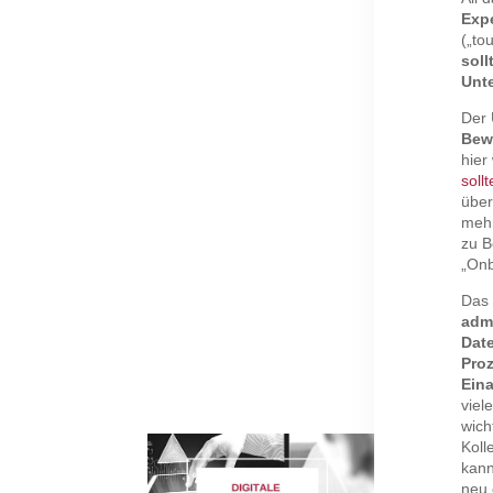
Exp
(„to
soll
Unt
Der 
Bew
hier
soll
über
mehr
zu B
„Onb
Da
admi
Date
Pro
Eina
viel
wich
Koll
kann
neu 