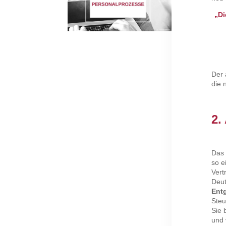
„Di
Der 
die 
2.
Das 
so e
Vert
Deut
Ent
Steu
Sie 
und 