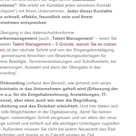
erience“:
Wie erlebt ein Kandidat jeden einzelnen Kontakt
uchpoint“) mit Ihrem Unternehmen.
Jeder dieser Kontakte
te schnell, effektiv, freundlich sein und Ihrem
ernehmen entsprechen
.
Übergang in das datenschutzkonforme
erbermanagement
(auch „
Talent Management
“ – lesen Sie
 weiter
Talent Management – 5 Gründe, warum Sie es nutzen
ten
) ist der nächste Schritt und von der Eingangsbestätigung,
 gemeinsame Ansichten von Bewerbungsunterlagen für
ere Beteiligte, Terminvereinbarungen und Schriftverkehr, bis
ewertungen, Auswahl und dann der Übergabe in das
oarding“.
s
Onboarding
umfasst den Bereich, wie jemand zum einen
nistrativ in das Unternehmen geholt wird (Erfassung der
n u.a. für die Entgeltabrechnung, Anmeldungen, IT-
zesse), aber eben auch wie man die Begrüßung,
rbeitung und das Einleben erleichtert.
Und hier bieten sich
e tolle Möglichkeiten in der Digitalisierung, damit Sie keinen
tigen, notwendigen Schritt vergessen und vor allem der neue
ege schnell und einfach auf alle wichtigen Unterlagen zugreifen
. Außerdem müssen Sie nicht bei jedem Neueintritt das Rad
erfinden und sparen so in Zukunft einiges an Zeit.