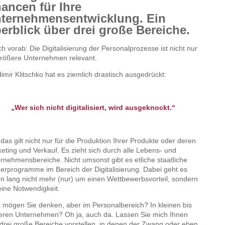
ancen für Ihre
ternehmensentwicklung. Ein
erblick über drei große Bereiche.
ch vorab: Die Digitalisierung der Personalprozesse ist nicht nur
größere Unternehmen relevant.
imir Klitschko hat es ziemlich drastisch ausgedrückt:
„Wer sich nicht digitalisiert, wird ausgeknockt.“
das gilt nicht nur für die Produktion Ihrer Produkte oder deren
eting und Verkauf. Es zieht sich durch alle Lebens- und
rnehmensbereiche. Nicht umsonst gibt es etliche staatliche
erprogramme im Bereich der Digitalisierung. Dabei geht es
n lang nicht mehr (nur) um einen Wettbewerbsvorteil, sondern
ine Notwendigkeit.
t mögen Sie denken, aber im Personalbereich? In kleinen bis
leren Unternehmen? Oh ja, auch da. Lassen Sie mich Ihnen
 drei große Bereiche vorstellen, in denen der Zwang oder eben