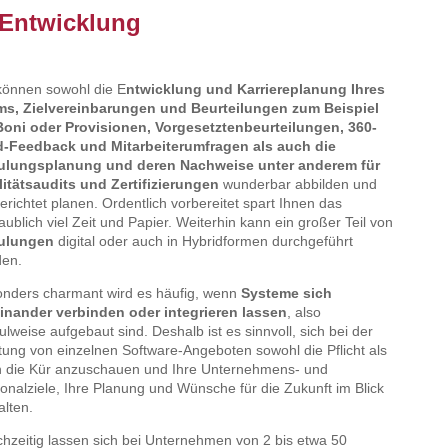
 Entwicklung
können sowohl die E
ntwicklung und Karriereplanung Ihres
ms, Zielvereinbarungen und Beurteilungen zum Beispiel
Boni oder Provisionen, Vorgesetztenbeurteilungen, 360-
d-Feedback und Mitarbeiterumfragen als auch die
ulungsplanung und deren Nachweise unter anderem für
itätsaudits und Zertifizierungen
wunderbar abbilden und
gerichtet planen. Ordentlich vorbereitet spart Ihnen das
aublich viel Zeit und Papier. Weiterhin kann ein großer Teil von
ulungen
digital oder auch in Hybridformen durchgeführt
den.
nders charmant wird es häufig, wenn
Systeme sich
inander verbinden oder integrieren lassen
, also
lweise aufgebaut sind. Deshalb ist es sinnvoll, sich bei der
tung von einzelnen Software-Angeboten sowohl die Pflicht als
 die Kür anzuschauen und Ihre Unternehmens- und
onalziele, Ihre Planung und Wünsche für die Zukunft im Blick
alten.
chzeitig lassen sich bei Unternehmen von 2 bis etwa 50