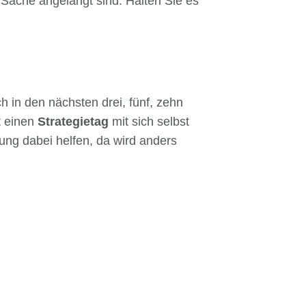
 Sache angelangt sind. Halten Sie es
h in den nächsten drei, fünf, zehn
t einen
Strategietag
mit sich selbst
zung dabei helfen, da wird anders