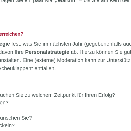
 fragen Sie ein paar Mal
„Warum“
– bis Sie am Kern der
 erreichen?
egie
fest, was Sie im nächsten Jahr (gegebenenfalls auc
 davon Ihre
Personalstrategie
ab. Hierzu können Sie gu
anstalten. Eine (externe) Moderation kann zur Unterstüt
Scheuklappen“ entfallen.
uchen Sie zu welchem Zeitpunkt für Ihren Erfolg?
hen?
ünschen Sie?
ickeln?