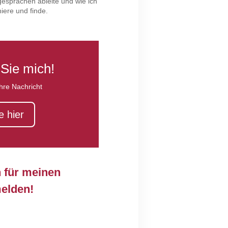
gesprächen ableite und wie ich
ere und finde.
 Sie mich!
Ihre Nachricht
e hier
h für meinen
elden!