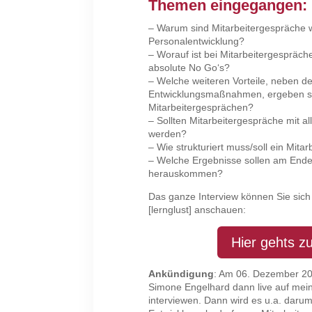
Themen eingegangen:
– Warum sind Mitarbeitergespräche w
Personalentwicklung?
– Worauf ist bei Mitarbeitergespräc
absolute No Go‘s?
– Welche weiteren Vorteile, neben de
Entwicklungsmaßnahmen, ergeben
Mitarbeitergesprächen?
– Sollten Mitarbeitergespräche mit al
werden?
– Wie strukturiert muss/soll ein Mita
– Welche Ergebnisse sollen am Ende
herauskommen?
Das ganze Interview können Sie sic
[lernglust] anschauen:
Hier gehts z
Ankündigung
: Am 06. Dezember 20
Simone Engelhard dann live auf mei
interviewen. Dann wird es u.a. darum