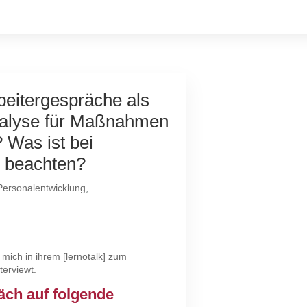
beitergespräche als
nalyse für Maßnahmen
 Was ist bei
u beachten?
Personalentwicklung
,
 mich in ihrem [lernotalk] zum
terviewt.
äch auf folgende