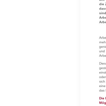
die 
dass
sind
Arbe
Arb
Arbe
mehr
geni
und 
Arbe
Dies
gest
eins
oder
sich
eine
das 
Die 
Mögl