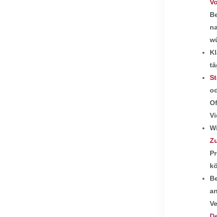
Vo
Be
na
w
Kl
tä
St
od
Of
Vi
Wi
Zu
Pr
kö
Be
an
Ve
De