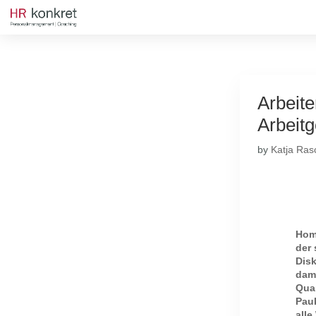
Arbeite
Arbeit
by
Katja Ras
Home
der 
Dis
dam
Qua
Pauk
alle