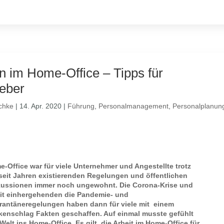
n im Home-Office – Tipps für
geber
chke
|
14. Apr. 2020
|
Führung
,
Personalmanagement
,
Personalplanun
-Office war für viele Unternehmer und Angestellte trotz
seit Jahren existierenden Regelungen und öffentlichen
kussionen immer noch ungewohnt. Die Corona-Krise und
it einhergehenden die Pandemie- und
rantäneregelungen haben dann für viele mit einem
enschlag Fakten geschaffen. Auf einmal musste gefühlt
 Welt ins Home-Office. Es gilt, die Arbeit im Home-Office für