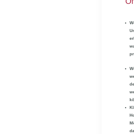
Of
W
Un
er
wa
pr
W
w
de
w
kö
Kl
Ho
Mö
da