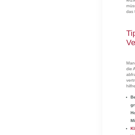
letz
müss
das 
Ti
Ve
Manc
die 
abfr
vert
hilfr
Be
gr
Ho
Mi
Kl