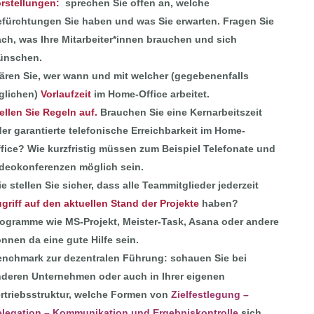
rstellungen
:
sprechen Sie offen an, welche
fürchtungen Sie haben und was Sie erwarten. Fragen Sie
ch, was Ihre Mitarbeiter*innen brauchen und sich
ünschen.
ären Sie, wer wann und mit welcher (gegebenenfalls
glichen)
Vorlaufzeit
im Home-Office arbeitet.
ellen Sie Regeln auf
.
Brauchen Sie eine Kernarbeitszeit
er garantierte telefonische Erreichbarkeit im Home-
fice? Wie kurzfristig müssen zum Beispiel Telefonate und
deokonferenzen möglich sein.
e stellen Sie sicher, dass alle Teammitglieder jederzeit
griff auf den aktuellen Stand der Projekte
haben?
ogramme wie MS-Projekt, Meister-Task, Asana oder andere
nnen da eine gute Hilfe sein.
nchmark zur dezentralen Führung: schauen Sie bei
deren Unternehmen oder auch in Ihrer eigenen
rtriebsstruktur, welche Formen von
Zielfestlegung –
legation – Kommunikation und Ergebniskontrolle
sich