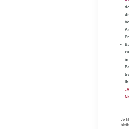
do
di
Vo
Ar
Er
B
zu
in
Be
tr
Ih
„V
N
Je k
blei