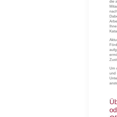
die 
Mita
nach
Dabe
Arbe
Ihne
Kata
Aktu
Förd
aufg
ermö
Zust
Um d
und 
Unte
anst
Üb
od