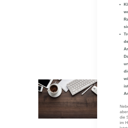
Kl
wo
Ra
si
Tr
de
Ar
Da
un
di
wi
is
An
Nebe
aber
die 
im H