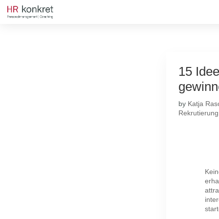
15 Ide
gewinn
by
Katja Ras
Rekrutierung
Kein
erha
attr
inte
star