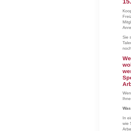
15
Koop
Frei
Mitg
Anre
Sie 
Tale
noch 
Wen
wol
we
Spe
Arb
Wenn
Ihne
Was 
In e
wie 
Arbe