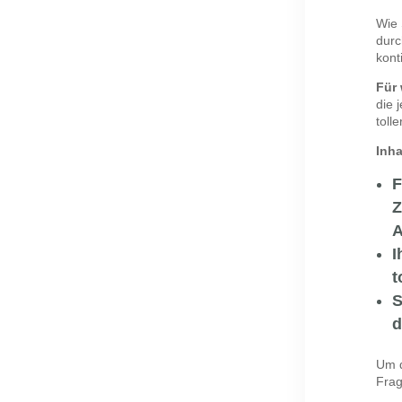
Wie 
durc
kont
Für
die 
toll
Inha
F
Z
A
I
t
S
d
Um d
Fra