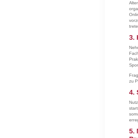
Alte
orga
Onli
vorz
tret
3.
Nehm
Fach
Prak
Spon
Frag
zu P
4.
Nutz
star
somm
erre
5.