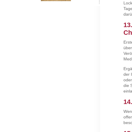
Lock
Tage
darü
13
Ch
Erst
über
Verö
Medi
Ergä
der 
oder
die 
einl
14
Wenn
offe
beso