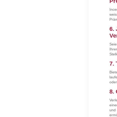
Pr
Ince
weis
Präm
6.
Ve
Seie
Ihre
Stel
7.
Biet
lauf
oder
8.
Verl
eine
und 
ermö