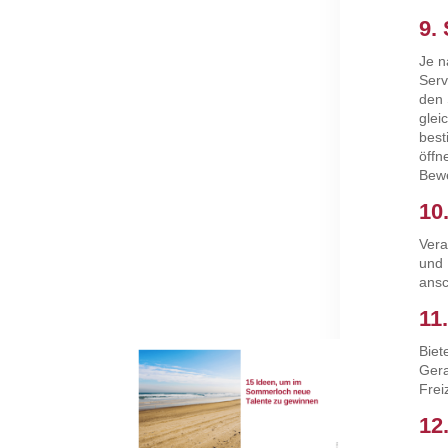
9.
Je n
Serv
den 
glei
best
öffn
Bewe
10
Vera
und 
ansc
11
Biet
Gera
Frei
12