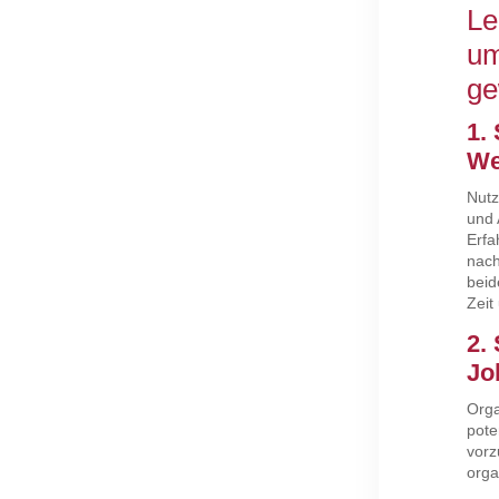
Le
um
ge
1.
We
Nutz
und 
Erfa
nach
beid
Zeit
2.
Jo
Orga
pote
vorz
orga