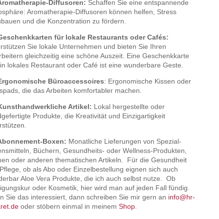
Aromatherapie-Diffusoren:
Schaffen Sie eine entspannende
sphäre: Aromatherapie-Diffusoren können helfen, Stress
bauen und die Konzentration zu fördern.
Geschenkkarten für lokale Restaurants oder Cafés:
rstützen Sie lokale Unternehmen und bieten Sie Ihren
rbeitern gleichzeitig eine schöne Auszeit. Eine Geschenkkarte
ein lokales Restaurant oder Café ist eine wunderbare Geste.
 Ergonomische Büroaccessoires
: Ergonomische Kissen oder
pads, die das Arbeiten komfortabler machen.
Kunsthandwerkliche Artikel:
Lokal hergestellte oder
gefertigte Produkte, die Kreativität und Einzigartigkeit
rstützen.
 Abonnement-Boxen:
Monatliche Lieferungen von Spezial-
nsmitteln, Büchern, Gesundheits- oder Wellness-Produkten,
en oder anderen thematischen Artikeln. Für die Gesundheit
Pflege, ob als Abo oder Einzelbestellung eignen sich auch
erbar Aloe Vera Produkte, die ich auch selbst nutze. Ob
igungskur oder Kosmetik, hier wird man auf jeden Fall fündig.
 Sie das interessiert, dann schreiben Sie mir gern an
info@hr-
ret.de
oder stöbern einmal in meinem
Shop
.