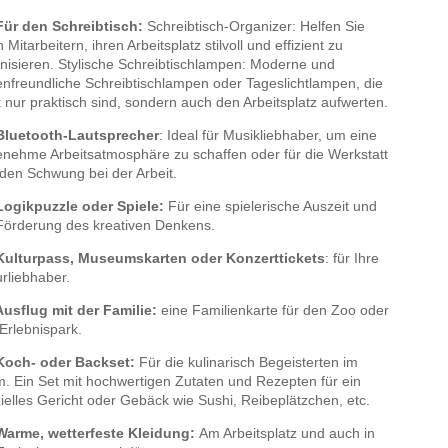
Für den Schreibtisch:
Schreibtisch-Organizer: Helfen Sie
 Mitarbeitern, ihren Arbeitsplatz stilvoll und effizient zu
nisieren. Stylische Schreibtischlampen: Moderne und
nfreundliche Schreibtischlampen oder Tageslichtlampen, die
t nur praktisch sind, sondern auch den Arbeitsplatz aufwerten.
Bluetooth-Lautsprecher
: Ideal für Musikliebhaber, um eine
nehme Arbeitsatmosphäre zu schaffen oder für die Werkstatt
den Schwung bei der Arbeit.
Logikpuzzle oder Spiele:
Für eine spielerische Auszeit und
Förderung des kreativen Denkens.
Kulturpass, Museumskarten oder Konzerttickets
: für Ihre
urliebhaber.
Ausflug mit der Familie:
eine Familienkarte für den Zoo oder
Erlebnispark.
Koch- oder Backset:
Für die kulinarisch Begeisterten im
. Ein Set mit hochwertigen Zutaten und Rezepten für ein
ielles Gericht oder Gebäck wie Sushi, Reibeplätzchen, etc.
Warme, wetterfeste Kleidung:
Am Arbeitsplatz und auch in