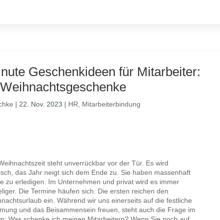
nute Geschenkideen für Mitarbeiter:
 Weihnachtsgeschenke
chke
|
22. Nov. 2023
|
HR
,
Mitarbeiterbindung
Weihnachtszeit steht unverrückbar vor der Tür. Es wird
isch, das Jahr neigt sich dem Ende zu. Sie haben massenhaft
e zu erledigen. Im Unternehmen und privat wird es immer
liger. Die Termine häufen sich. Die ersten reichen den
nachtsurlaub ein. Während wir uns einerseits auf die festliche
mung und das Beisammensein freuen, steht auch die Frage im
: Was schenke ich meinen Mitarbeitern? Wenn Sie noch auf