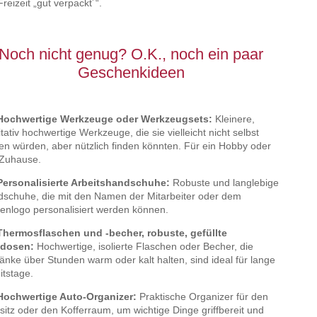
Freizeit „gut verpackt´“.
Noch nicht genug? O.K., noch ein paar
Geschenkideen
 Hochwertige Werkzeuge oder Werkzeugsets:
Kleinere,
itativ hochwertige Werkzeuge, die sie vielleicht nicht selbst
en würden, aber nützlich finden könnten. Für ein Hobby oder
Zuhause.
Personalisierte Arbeitshandschuhe:
Robuste und langlebige
schuhe, die mit den Namen der Mitarbeiter oder dem
enlogo personalisiert werden können.
Thermosflaschen und -becher, robuste, gefüllte
tdosen:
Hochwertige, isolierte Flaschen oder Becher, die
änke über Stunden warm oder kalt halten, sind ideal für lange
itstage.
Hochwertige Auto-Organizer:
Praktische Organizer für den
sitz oder den Kofferraum, um wichtige Dinge griffbereit und