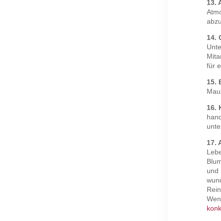
13. 
Atmo
abzu
14. 
Unte
Mita
für 
15.
Maus
16. 
hand
unte
17.
Lebe
Blum
und 
wund
Rein
Wenn
konk