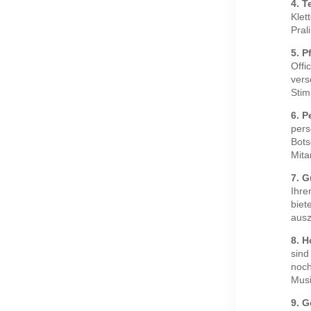
4. 
Klet
Pral
5. P
Offi
vers
Sti
6. P
pers
Bots
Mitar
7. G
Ihre
biet
ausz
8. 
sind
noch
Musi
9. 