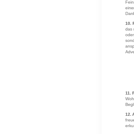
Fein
eine
Dank
10. 
das 
oder
sond
ansp
Adve
11. 
Wohl
Begl
12. 
freu
erku