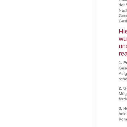
der 
Nach
Gesc
Gesi
Hi
wu
und
rea
1. P
Gesc
Aufg
schö
2. 
Mögl
förd
3. H
bele
Komb