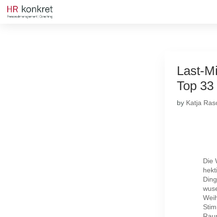
Last-Mi
Top 33
by
Katja Ras
Die 
hekt
Ding
wuse
Weih
Stim
Raum