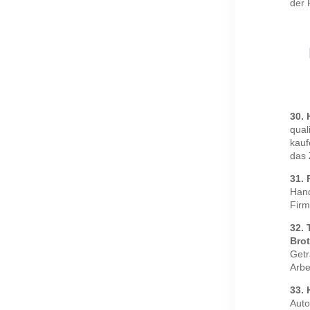
der 
30.
qual
kauf
das 
31. 
Hand
Firm
32. 
Bro
Getr
Arbe
33. 
Auto