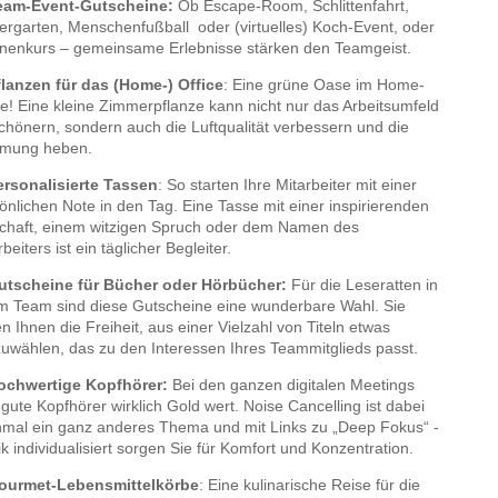
Team-Event-Gutscheine:
Ob Escape-Room, Schlittenfahrt,
tergarten, Menschenfußball oder (virtuelles) Koch-Event, oder
inenkurs – gemeinsame Erlebnisse stärken den Teamgeist.
flanzen für das (Home-) Office
: Eine grüne Oase im Home-
ce! Eine kleine Zimmerpflanze kann nicht nur das Arbeitsumfeld
chönern, sondern auch die Luftqualität verbessern und die
mmung heben.
ersonalisierte Tassen
: So starten Ihre Mitarbeiter mit einer
önlichen Note in den Tag. Eine Tasse mit einer inspirierenden
chaft, einem witzigen Spruch oder dem Namen des
beiters ist ein täglicher Begleiter.
utscheine für Bücher oder Hörbücher:
Für die Leseratten in
m Team sind diese Gutscheine eine wunderbare Wahl. Sie
en Ihnen die Freiheit, aus einer Vielzahl von Titeln etwas
uwählen, das zu den Interessen Ihres Teammitglieds passt.
Hochwertige Kopfhörer:
Bei den ganzen digitalen Meetings
 gute Kopfhörer wirklich Gold wert. Noise Cancelling ist dabei
mal ein ganz anderes Thema und mit Links zu „Deep Fokus“ -
k individualisiert sorgen Sie für Komfort und Konzentration.
Gourmet-Lebensmittelkörbe
: Eine kulinarische Reise für die