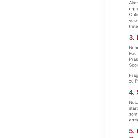
Alte
orga
Onli
vorz
tret
3.
Nehm
Fach
Prak
Spon
Frag
zu P
4.
Nutz
star
somm
erre
5.