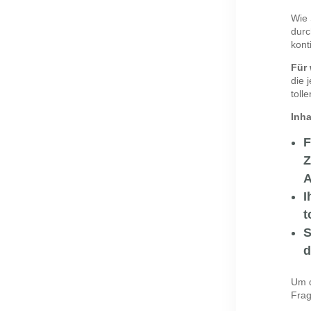
Wie 
durc
kont
Für
die 
toll
Inha
F
Z
A
I
t
S
d
Um d
Fra