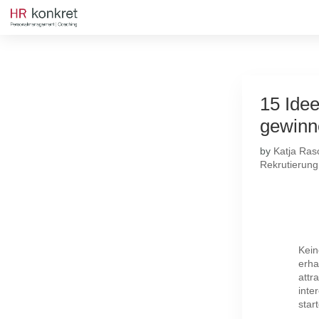
15 Ide
gewinn
by
Katja Ras
Rekrutierung
Kein
erha
attr
inte
star