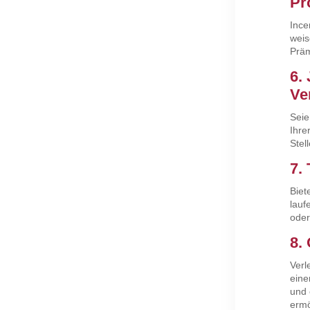
Pr
Ince
weis
Präm
6.
Ve
Seie
Ihre
Stel
7.
Biet
lauf
oder
8.
Verl
eine
und 
ermö