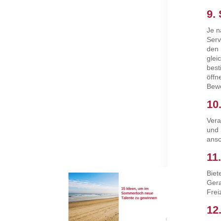
9.
Je n
Serv
den 
glei
best
öffn
Bewe
10
Vera
und 
ansc
11
Biet
Gera
Frei
12