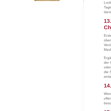
Lock
Tage
darü
13
Ch
Erst
über
Verö
Medi
Ergä
der 
oder
die 
einl
14
Wenn
offe
beso