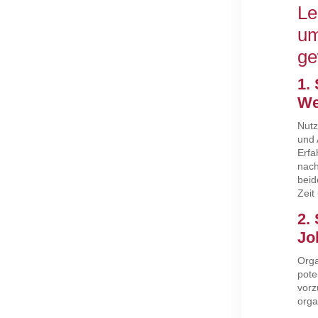
Le
um
ge
1.
We
Nutz
und 
Erfa
nach
beid
Zeit
2.
Jo
Orga
pote
vorz
orga