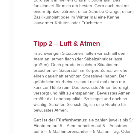
funktioniert für mich am besten. Gern auch mal mit
einem Spritzer Zitrone, einer Scheibe Orange, einem
Basilikumblatt oder im Winter mal eine Kanne
lauwarmer Kräuter- oder Früchtetee.
Tipp 2 – Luft & Atmen
In schwierigen Situationen halten wir schnell den
Atem an, atmen flach (der Säbelzahntiger lässt
grüßen). Doch gerade in solchen Situationen
brauchen wir Sauerstoff im Körper. Zumal wir eher
einen dauerhaft erhöhten Stresslevel haben. Der
gefährliche Vierbeiner schaut nicht mal eben nur
kurz zur Höhle rein. Das bewusste Atmen beruhigt,
versorgt und hilft zu entspannen. Bewusstes Atmen
erhöht die Lebensqualität. So simpel und doch so
wichtig. Schaffen Sie sich täglich eine Routine für
bewusstes Atmen.
Gut ist der Fünferrhytmu
s: sie zählen jeweils bis 5:
Einatmen auf 5 – Atem anhalten auf 5 – Ausatmen
auf 5 – 5 Mal hintereinander – 5 Mal am Tag. Oder