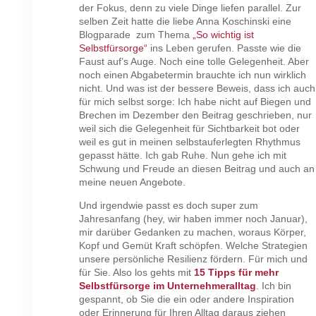
der Fokus, denn zu viele Dinge liefen parallel. Zur
selben Zeit hatte die liebe Anna Koschinski eine
Blogparade zum Thema
„So wichtig ist
Selbstfürsorge“
ins Leben gerufen. Passte wie die
Faust auf’s Auge. Noch eine tolle Gelegenheit. Aber
noch einen Abgabetermin brauchte ich nun wirklich
nicht. Und was ist der bessere Beweis, dass ich auch
für mich selbst sorge: Ich habe nicht auf Biegen und
Brechen im Dezember den Beitrag geschrieben, nur
weil sich die Gelegenheit für Sichtbarkeit bot oder
weil es gut in meinen selbstauferlegten Rhythmus
gepasst hätte. Ich gab Ruhe. Nun gehe ich mit
Schwung und Freude an diesen Beitrag und auch an
meine neuen Angebote.
Und irgendwie passt es doch super zum
Jahresanfang (hey, wir haben immer noch Januar),
mir darüber Gedanken zu machen, woraus Körper,
Kopf und Gemüt Kraft schöpfen. Welche Strategien
unsere persönliche Resilienz fördern. Für mich und
für Sie. Also los gehts mit
15 Tipps für mehr
Selbstfürsorge im Unternehmeralltag
. Ich bin
gespannt, ob Sie die ein oder andere Inspiration
oder Erinnerung für Ihren Alltag daraus ziehen